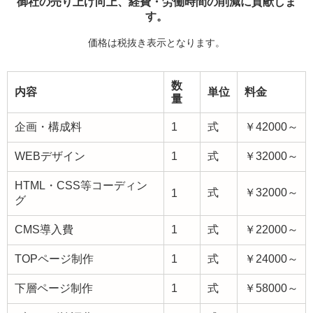
御社の売り上げ向上、経費・労働時間の削減に貢献しま
す。
価格は税抜き表示となります。
数
内容
単位
料金
量
企画・構成料
1
式
￥42000～
WEBデザイン
1
式
￥32000～
HTML・CSS等コーディン
式
￥32000～
1
グ
CMS導入費
1
式
￥22000～
TOPページ制作
1
式
￥24000～
下層ページ制作
1
式
￥58000～